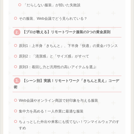
「だらしない服装」が招いた失敗談
その服装、Web会議でどう見られている？
【プロが教える】リモートワーク服装の3つの黄金原則
原則1：上半身「きちんと」、下半身「快適」の黄金バランス
原則2：「清潔感」と「サイズ感」がすべて
原則3：着回し力と汎用性の高いアイテムを選ぶ
【シーン別】実践！リモートワーク「きちんと見え」コーデ
術
Web会議やオンライン商談で好印象を与える服装
集中力を高める！一人作業に最適な服装
ちょっとした外出や来客にも慌てない！ワンマイルウェアのす
すめ