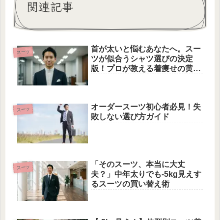
関連記事
首が太いと悩むあなたへ。スー
スーツ
ツが似合うシャツ選びの決定
版！プロが教える着痩せの黄金
ルール
オーダースーツ初心者必見！失
スーツ
敗しない選び方ガイド
「そのスーツ、本当に大丈
スーツ
夫？」中年太りでも-5kg見えす
るスーツの買い替え術